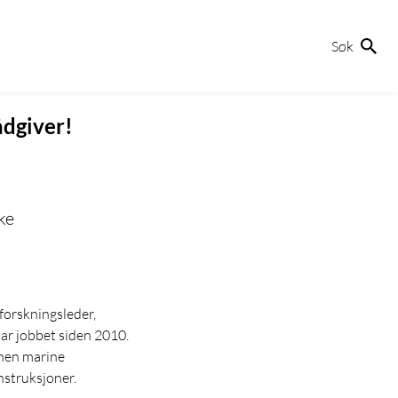
Søk
dgiver!
ke
forskningsleder,
har jobbet siden 2010.
nnen marine
struksjoner.