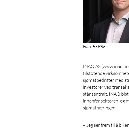
Foto: BERRE
INAQ AS (www.inaq.no) 
tilstøtende virksomhete
sjømatbedrifter med str
investorer ved transak
står sentralt. INAQ bis
innenfor sektoren, og n
sjømatnæringen.
– Jeg ser frem til å bli