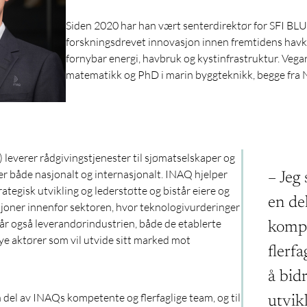
Siden 2020 har han vært senterdirektør for SFI BLUE
forskningsdrevet innovasjon innen fremtidens havk
fornybar energi, havbruk og kystinfrastruktur. Vega
matematikk og PhD i marin byggteknikk, begge fra
leverer rådgivingstjenester til sjømatselskaper og
r både nasjonalt og internasjonalt. INAQ hjelper
– Jeg 
ategisk utvikling og lederstøtte og bistår eiere og
en de
sjoner innenfor sektoren, hvor teknologivurderinger
tår også leverandørindustrien, både de etablerte
kompe
ye aktører som vil utvide sitt marked mot
flerfa
å bidr
 en del av INAQs kompetente og flerfaglige team, og til
utvik