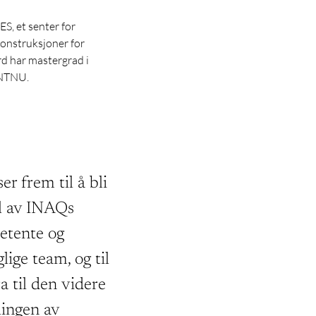
S, et senter for
onstruksjoner for
rd har mastergrad i
 NTNU.
ser frem til å bli
l av INAQs
tente og
glige team, og til
a til den videre
lingen av