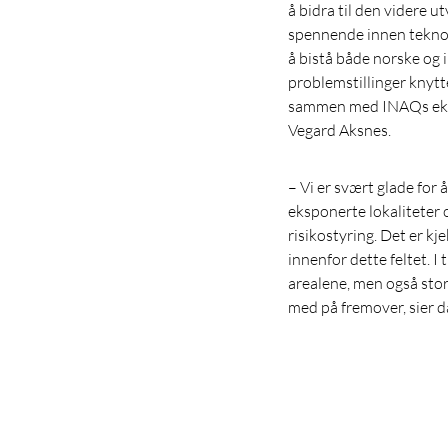
å bidra til den videre 
spennende innen teknol
å bistå både norske og
problemstillinger knytte
sammen med INAQs ekspe
Vegard Aksnes.
– Vi er svært glade fo
eksponerte lokaliteter
risikostyring. Det er kj
innenfor dette feltet.
arealene, men også stor
med på fremover, sier d