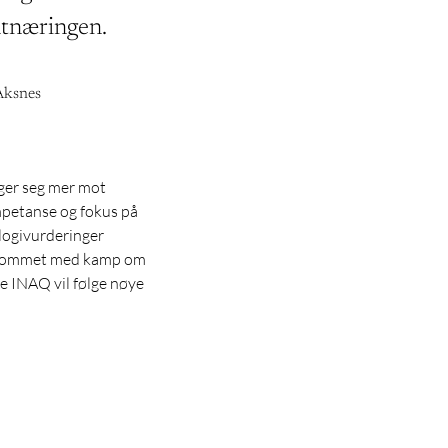
tnæringen.
Aksnes
eger seg mer mot
mpetanse og fokus på
ologivurderinger
havrommet med kamp om
de INAQ vil følge nøye