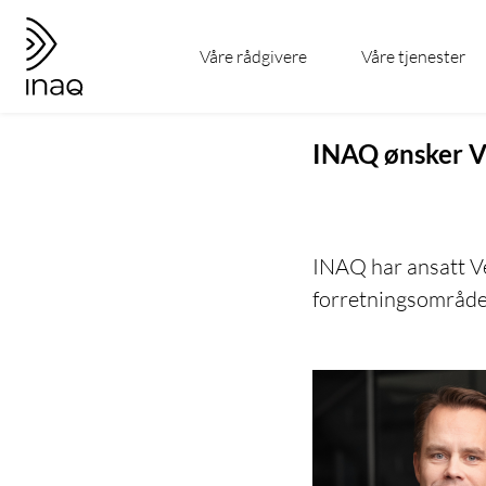
Gå
Gå
til
til
Våre rådgivere
Våre tjenester
hovedinnhold
forsiden
INAQ ønsker V
INAQ har ansatt V
forretningsområde t