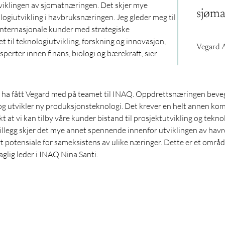
utviklingen av sjømatnæringen. Det skjer mye
sjøma
ogiutvikling i havbruksnæringen. Jeg gleder meg til
 internasjonale kunder med strategiske
t til teknologiutvikling, forskning og innovasjon,
Vegard 
rter innen finans, biologi og bærekraft, sier
r å ha fått Vegard med på teamet til INAQ. Oppdrettsnæringen bev
 og utvikler ny produksjonsteknologi. Det krever en helt annen ko
ekt at vi kan tilby våre kunder bistand til prosjektutvikling og tekn
 I tillegg skjer det mye annet spennende innenfor utviklingen av 
t potensiale for sameksistens av ulike næringer. Dette er et områ
aglig leder i INAQ Nina Santi.