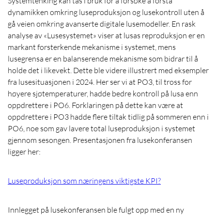
Systemtenking kan tas i bruk for å forsøke å forstå
dynamikken omkring luseproduksjon og lusekontroll uten å
gå veien omkring avanserte digitale lusemodeller. En rask
analyse av «Lusesystemet» viser at lusas reproduksjon er en
markant forsterkende mekanisme i systemet, mens
lusegrensa er en balanserende mekanisme som bidrar til å
holde det i likevekt. Dette ble videre illustrert med eksempler
fra lusesituasjonen i 2024. Her ser vi at PO3, til tross for
høyere sjøtemperaturer, hadde bedre kontroll på lusa enn
oppdrettere i PO6. Forklaringen på dette kan være at
oppdrettere i PO3 hadde flere tiltak tidlig på sommeren enn i
PO6, noe som gav lavere total luseproduksjon i systemet
gjennom sesongen. Presentasjonen fra lusekonferansen
ligger her:
Luseproduksjon som næringens viktigste KPI?
Innlegget på lusekonferansen ble fulgt opp med en ny