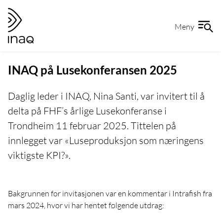
Gå
Gå
til
til
Meny
hovedinnhold
forsiden
INAQ på Lusekonferansen 2025
Daglig leder i INAQ, Nina Santi, var invitert til å
delta på FHF’s årlige Lusekonferanse i
Trondheim 11 februar 2025. Tittelen på
innlegget var «Luseproduksjon som næringens
viktigste KPI?».
Bakgrunnen for invitasjonen var en kommentar i Intrafish fra
mars 2024, hvor vi har hentet følgende utdrag: