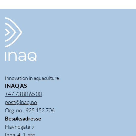
Innovation in aquaculture
INAQ AS
+47 73 80 65 00
post@inaq.no
Org. no.: 925 152 706
Besøksadresse
Havnegata 9
Inng. 4, 1. etg.