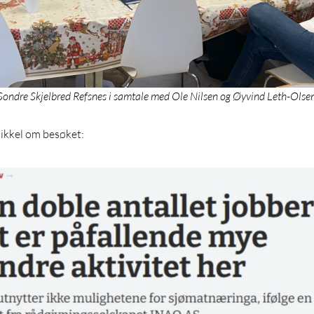
Sondre Skjelbred Refsnes i samtale med Ole Nilsen og Øyvind Leth-Olsen
tikkel om besøket: