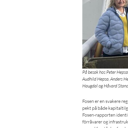
På besøk hos Peter Hepsø 
Audhild Hepsø, Anders Hep
Haugdal og Håvard Stand
Fosen er en svakere reg
pekt på både kapitaltilg
Fosen-rapporten identif
fôrråvarer og infrastruk