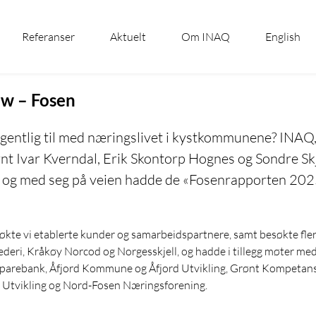
Referanser
Aktuelt
Om INAQ
English
w – Fosen
gentlig til med næringslivet i kystkommunene? INAQ,
nt Ivar Kverndal, Erik Skontorp Hognes og Sondre Sk
n, og med seg på veien hadde de «Fosenrapporten 202
kte vi etablerte kunder og samarbeidspartnere, samt besøkte fler
deri, Kråkøy Norcod og Norgesskjell, og hadde i tillegg møter me
Sparebank, Åfjord Kommune og Åfjord Utvikling, Grønt Kompetan
tvikling og Nord-Fosen Næringsforening.