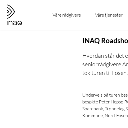
Gå
Gå
til
til
Våre rådgivere
Våre tjenester
hovedinnhold
forsiden
INAQ Roadsho
Hvordan står det e
seniorrådgivere Ar
tok turen til Fose
Underveis på turen besø
besøkte Peter Hepsø Re
Sparebank, Trøndelag 
Kommune, Nord-Fosen U