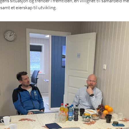
agens situasjon og trender i fremtiden, en villighet til samarbeid 
 samt et eierskap til utvikling.