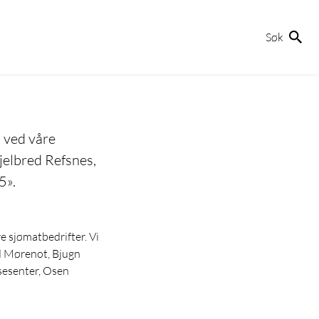
Søk
 ved våre
jelbred Refsnes,
5».
e sjømatbedrifter. Vi
d Mørenot, Bjugn
sesenter, Osen