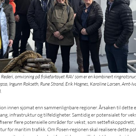
Rederi, omvisning på fiskefartøyet RAV som er en kombinert ringnotsnurpe
sø, Ingunn Rokseth, Rune Strand, Erik Hognes, Karoline Larsen, Arnt-Iv
.
ion innen sjømat enn sammenlignbare regioner. Årsaken til dette 
ang, infrastruktur og tilfeldigheter. Samtidig er potensialet for vek
iserer flere potensielle områder for vekst; som settefiskoppdrett
tur for maritim trafikk. Om Fosen-regionen skal realisere dette pot