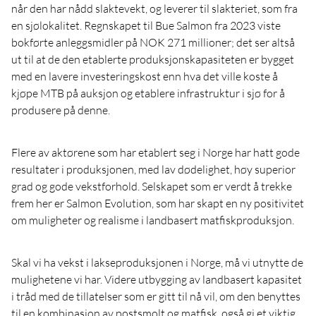
når den har nådd slaktevekt, og leverer til slakteriet, som fra
en sjølokalitet. Regnskapet til Bue Salmon fra 2023 viste
bokførte anleggsmidler på NOK 271 millioner; det ser altså
ut til at de den etablerte produksjonskapasiteten er bygget
med en lavere investeringskost enn hva det ville koste å
kjøpe MTB på auksjon og etablere infrastruktur i sjø for å
produsere på denne.
Flere av aktørene som har etablert seg i Norge har hatt gode
resultater i produksjonen, med lav dødelighet, høy superior
grad og gode vekstforhold. Selskapet som er verdt å trekke
frem her er Salmon Evolution, som har skapt en ny positivitet
om muligheter og realisme i landbasert matfiskproduksjon.
Skal vi ha vekst i lakseproduksjonen i Norge, må vi utnytte de
mulighetene vi har. Videre utbygging av landbasert kapasitet
i tråd med de tillatelser som er gitt til nå vil, om den benyttes
til en kombinasjon av postsmolt og matfisk, også gi et viktig