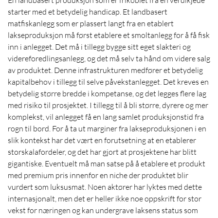
starter med et betydelig handicap. Et landbasert
matfiskanlegg som er plassert langt fra en etablert
lakseproduksjon må først etablere et smoltanlegg for å få fisk
inn i anlegget. Det må i tillegg bygge sitt eget slakteri og
videreforedlingsanlegg, og det må selv ta hånd om videre salg
av produktet. Denne infrastrukturen medfører et betydelig
kapitalbehov i tillegg til selve påvekstanlegget. Det kreves en
betydelig større bredde i kompetanse, og det legges flere lag
med risiko til prosjektet. I tillegg til å bli større, dyrere og mer
komplekst, vil anlegget få en lang samlet produksjonstid fra
rogn til bord. For å ta ut marginer fra lakseproduksjonen i en
slik kontekst har det vært en forutsetning at en etablerer
storskalafordeler, og det har gjort at prosjektene har blitt
gigantiske. Eventuelt må man satse på å etablere et produkt
med premium pris innenfor en niche der produktet blir
vurdert som luksusmat. Noen aktører har lyktes med dette
internasjonalt, men det er heller ikke noe oppskrift for stor
vekst for næringen og kan undergrave laksens status som