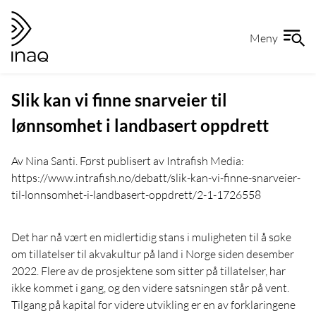
Gå
Gå
til
til
Meny
hovedinnhold
forsiden
Slik kan vi finne snarveier til
lønnsomhet i landbasert oppdrett
Av Nina Santi. Først publisert av Intrafish Media:
https://www.intrafish.no/debatt/slik-kan-vi-finne-snarveier-
til-lonnsomhet-i-landbasert-oppdrett/2-1-1726558
Det har nå vært en midlertidig stans i muligheten til å søke
om tillatelser til akvakultur på land i Norge siden desember
2022. Flere av de prosjektene som sitter på tillatelser, har
ikke kommet i gang, og den videre satsningen står på vent.
Tilgang på kapital for videre utvikling er en av forklaringene