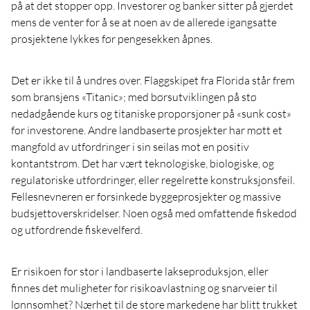
på at det stopper opp. Investorer og banker sitter på gjerdet
mens de venter for å se at noen av de allerede igangsatte
prosjektene lykkes før pengesekken åpnes.
Det er ikke til å undres over. Flaggskipet fra Florida står frem
som bransjens «Titanic»; med børsutviklingen på stø
nedadgående kurs og titaniske proporsjoner på «sunk cost»
for investorene. Andre landbaserte prosjekter har møtt et
mangfold av utfordringer i sin seilas mot en positiv
kontantstrøm. Det har vært teknologiske, biologiske, og
regulatoriske utfordringer, eller regelrette konstruksjonsfeil.
Fellesnevneren er forsinkede byggeprosjekter og massive
budsjettoverskridelser. Noen også med omfattende fiskedød
og utfordrende fiskevelferd.
Er risikoen for stor i landbaserte lakseproduksjon, eller
finnes det muligheter for risikoavlastning og snarveier til
lønnsomhet? Nærhet til de store markedene har blitt trukket