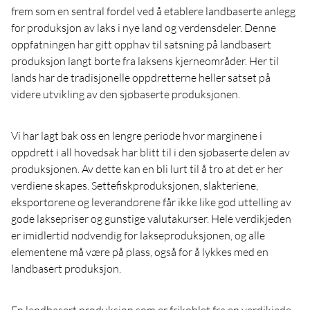
frem som en sentral fordel ved å etablere landbaserte anlegg
for produksjon av laks i nye land og verdensdeler. Denne
oppfatningen har gitt opphav til satsning på landbasert
produksjon langt borte fra laksens kjerneområder. Her til
lands har de tradisjonelle oppdretterne heller satset på
videre utvikling av den sjøbaserte produksjonen.
Vi har lagt bak oss en lengre periode hvor marginene i
oppdrett i all hovedsak har blitt til i den sjøbaserte delen av
produksjonen. Av dette kan en bli lurt til å tro at det er her
verdiene skapes. Settefiskproduksjonen, slakteriene,
eksportørene og leverandørene får ikke like god uttelling av
gode laksepriser og gunstige valutakurser. Hele verdikjeden
er imidlertid nødvendig for lakseproduksjonen, og alle
elementene må være på plass, også for å lykkes med en
landbasert produksjon.
En landbasert produksjon som er frikoblet fra en verdikjede