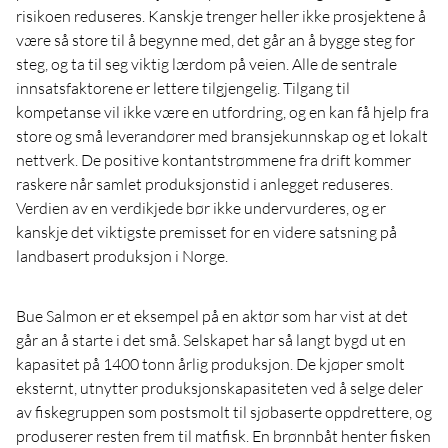
risikoen reduseres. Kanskje trenger heller ikke prosjektene å
være så store til å begynne med, det går an å bygge steg for
steg, og ta til seg viktig lærdom på veien. Alle de sentrale
innsatsfaktorene er lettere tilgjengelig. Tilgang til
kompetanse vil ikke være en utfordring, og en kan få hjelp fra
store og små leverandører med bransjekunnskap og et lokalt
nettverk. De positive kontantstrømmene fra drift kommer
raskere når samlet produksjonstid i anlegget reduseres.
Verdien av en verdikjede bør ikke undervurderes, og er
kanskje det viktigste premisset for en videre satsning på
landbasert produksjon i Norge.
Bue Salmon er et eksempel på en aktør som har vist at det
går an å starte i det små. Selskapet har så langt bygd ut en
kapasitet på 1400 tonn årlig produksjon. De kjøper smolt
eksternt, utnytter produksjonskapasiteten ved å selge deler
av fiskegruppen som postsmolt til sjøbaserte oppdrettere, og
produserer resten frem til matfisk. En brønnbåt henter fisken