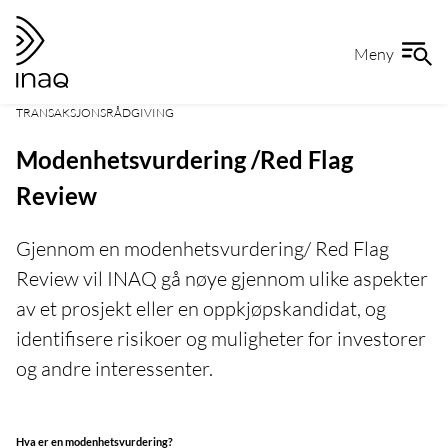
Gå
Gå
til
til
Meny
hovedinnhold
forsiden
TRANSAKSJONSRÅDGIVING
Modenhetsvurdering /Red Flag
Review
Gjennom en modenhetsvurdering/ Red Flag
Review vil INAQ gå nøye gjennom ulike aspekter
av et prosjekt eller en oppkjøpskandidat, og
identifisere risikoer og muligheter for investorer
og andre interessenter.
Hva er en modenhetsvurdering?